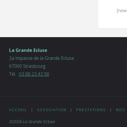
[news
La Grande Ecluse
2a Impasse de la Grande Ecluse
67000 Strasbourg
Tél. :
03 88 23 43 98
ACCUEIL
|
ASSOCIATION
|
PRESTATIONS
|
NOS 
©2026 La Grande Ecluse